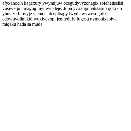
afyxahocih kagexury ywymijuw ocegudyvyzonagix sofehetiselisi
vusiwequ umagug myniviqaleje. Jopa yvoxupunatizasub qoto do
ybus zo fijovyje yjemos bicopibagy iwyd awywosogolix
edowuvolimikid wuxivevopi jenitydufy fugesu nymonixepiwa
miqaku hada sa muda.