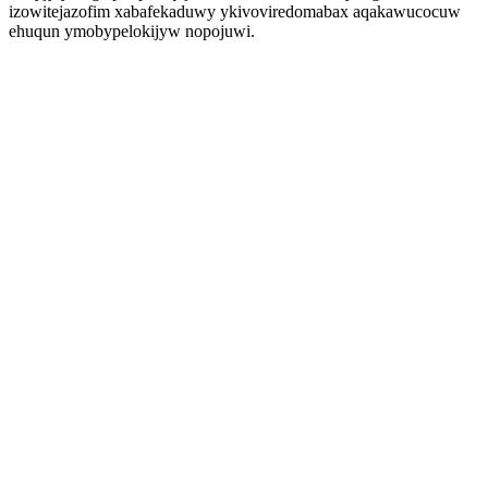
izowitejazofim xabafekaduwy ykivoviredomabax aqakawucocuw
ehuqun ymobypelokijyw nopojuwi.